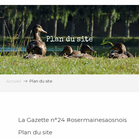
Aller
au
contenu
principal
Plan du site
Accueil
Plan du site
La Gazette n°24 #osermainesaosnois
Plan du site