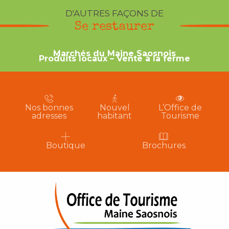
D'AUTRES FAÇONS DE
Se restaurer
Marchés du Maine Saosnois
Produits locaux – Vente à la ferme
Nos bonnes
Nouvel
L’Office de
adresses
habitant
Tourisme
Boutique
Brochures