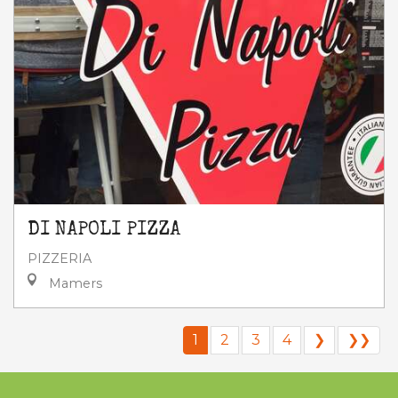
DI NAPOLI PIZZA
PIZZERIA
Mamers
1
2
3
4
❯
❯❯