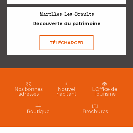
Marolles-les-Braults
Découverte du patrimoine
TÉLÉCHARGER
Nos bonnes
Nouvel
L’Office de
adresses
habitant
Tourisme
Boutique
Brochures