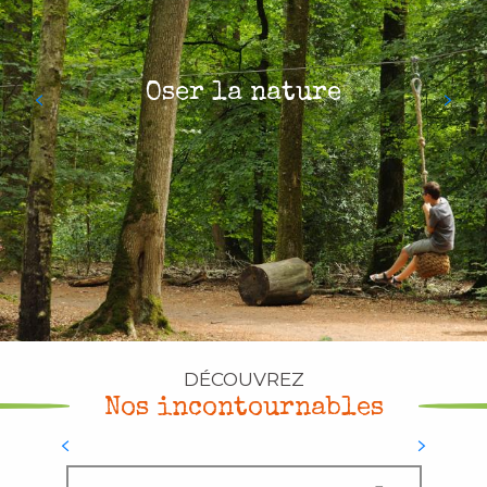
Aller
au
contenu
Oser la nature
principal
DÉCOUVREZ
Nos incontournables
La Forêt Domaniale de Perseigne