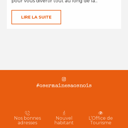
pour vous divertir tout au long de la...
LIRE LA SUITE
#osermainesaosnois
Nos bonnes
Nouvel
L’Office de
adresses
habitant
Tourisme