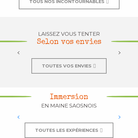
TOUS NOS INCONTOURNABLES
LAISSEZ VOUS TENTER
Selon vos envies
Taquiner le goujon
TOUTES VOS ENVIES
Les enquêtes d’Amélie Courgette
Immersion
Et si on allait faire une petite balade cet
EN MAINE SAOSNOIS
après-midi ? Par une belle journée de
Septembre, le Jardin Potager de
Bonnétable m’a semblé être le lieu idéal
TOUTES LES EXPÉRIENCES
pour profiter...