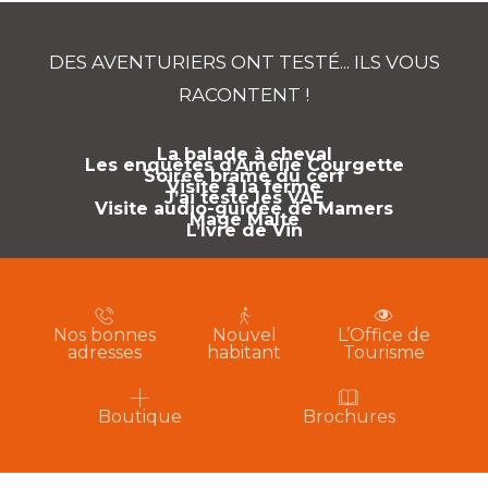
DES AVENTURIERS ONT TESTÉ... ILS VOUS
RACONTENT !
La balade à cheval
Les enquêtes d’Amélie Courgette
Soirée brame du cerf
Visite à la ferme
J’ai testé les VAE
Visite audio-guidée de Mamers
Mage Malte
L’Ivre de Vin
Nos bonnes
Nouvel
L’Office de
adresses
habitant
Tourisme
Boutique
Brochures