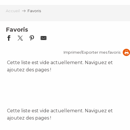
Aller
au
Accueil
Favoris
contenu
principal
Favoris
Imprimer/Exporter mes favoris
Cette liste est vide actuellement. Naviguez et
ajoutez des pages !
Cette liste est vide actuellement. Naviguez et
ajoutez des pages !