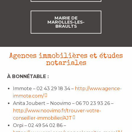
MAIRIE DE
MAROLLES-LES-
BRAULTS
Agences immobilières et études
notariales
À BONNÉTABLE :
Immote –
02 43 29 18 34
–
http://www.agence-
immote.com/
Anita Joubert – Noovimo –
06 70 23 93 26
–
http://www.noovimo.fr/trouver-votre-
conseiller-immobilier/AJT
Orpi – 02 49 54 02 86 –