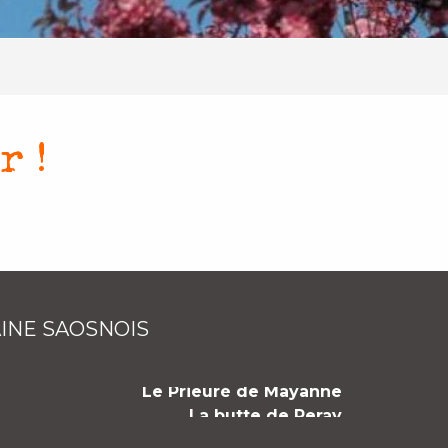
r !
aux favoris
INE SAOSNOIS
Le Prieuré de Mayanne
La butte de Peray