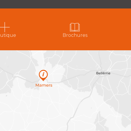
utique
Brochures