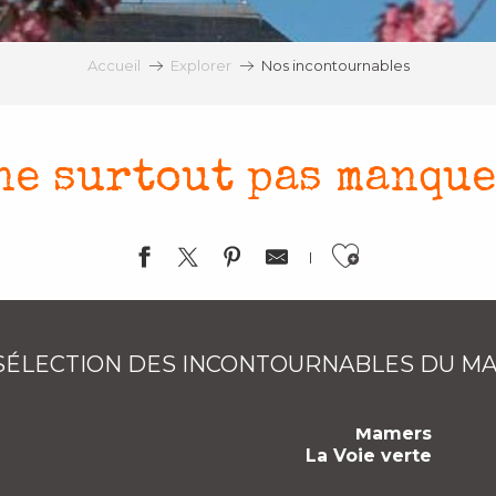
Accueil
Explorer
Nos incontournables
ne surtout pas manque
Ajouter 
 SÉLECTION DES INCONTOURNABLES DU MA
Mamers
La Voie verte
Le Logis de Moullins