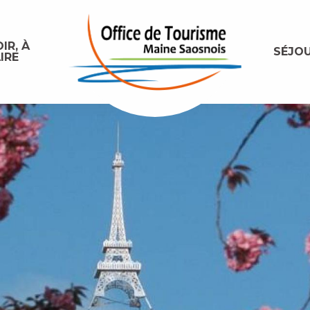
IR, À
SÉJO
IRE
ontournables