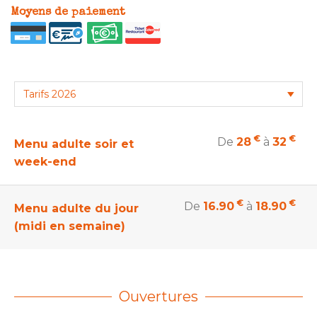
Moyens de paiement
€
€
De
28
à
32
Menu adulte soir et
week-end
€
€
De
16.90
à
18.90
Menu adulte du jour
(midi en semaine)
Ouvertures