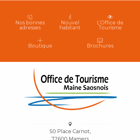
Nos bonnes
Nouvel
L’Office de
adresses
habitant
Tourisme
Boutique
Brochures
50 Place Carnot,
72600 Mamers