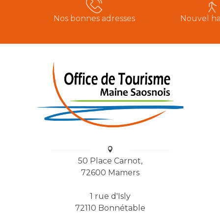
Nos bonnes adresses
Nouvel ha
50 Place Carnot,
72600 Mamers
1 rue d'Isly
72110 Bonnétable