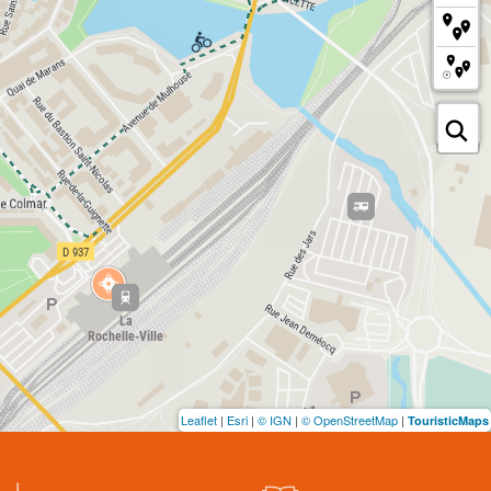
Leaflet
|
Esri
|
© IGN
|
© OpenStreetMap
|
TouristicMaps