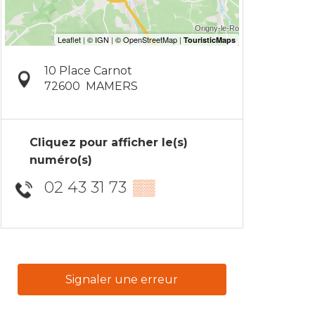
10 Place Carnot
72600
MAMERS
Cliquez pour afficher le(s)
numéro(s)
02 43 31 73
▒▒
Signaler une erreur