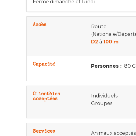
Fermé dimanche et lundi
Accès
Route
(Nationale/Dépar
D2
à
100 m
Capacité
Personnes :
80 C
Clientèles
Individuels
acceptées
Groupes
Services
Animaux acceptés