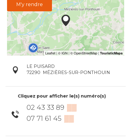
M'y rendre
LE PUISARD
72290
MÉZIÈRES-SUR-PONTHOUIN
Cliquez pour afficher le(s) numéro(s)
02 43 33 89
▒▒
07 71 61 45
▒▒