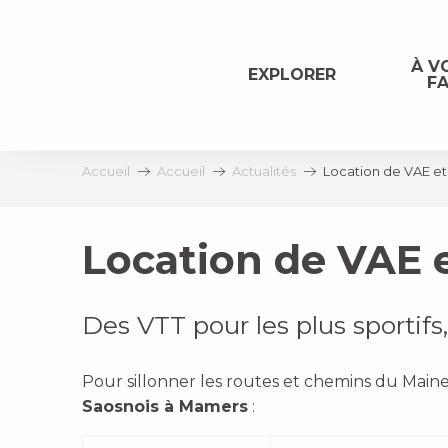
Aller
au
contenu
À VO
EXPLORER
FA
principal
Accueil
Accueil
Actualités
Location de VAE e
Location de VAE 
Des VTT pour les plus sportifs
Pour sillonner les routes et chemins du Maine 
Saosnois à Mamers
: