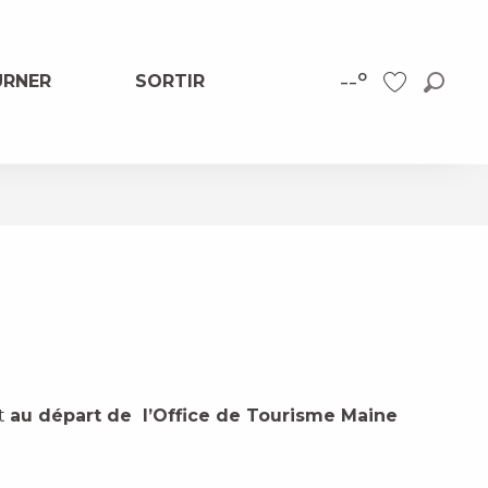
--°
URNER
SORTIR
Reche
Voir les favor
favoris
t
au départ de l’Office de Tourisme Maine