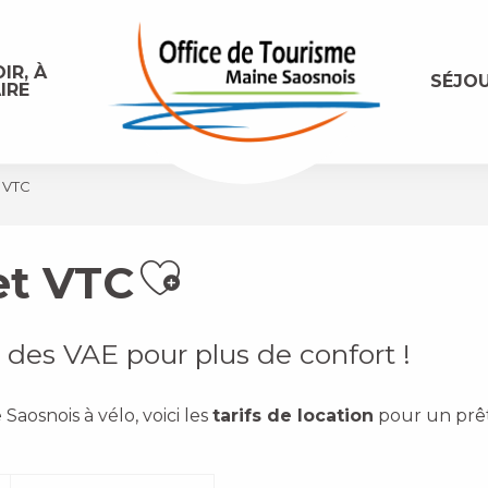
IR, À
SÉJO
IRE
t VTC
et VTC
Ajouter aux 
, des VAE pour plus de confort !
Saosnois à vélo, voici les
tarifs de location
pour un prê