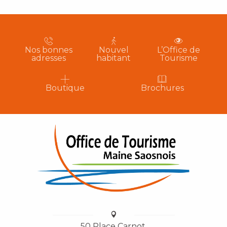
Nos bonnes
Nouvel
L’Office de
adresses
habitant
Tourisme
Boutique
Brochures
50 Place Carnot,