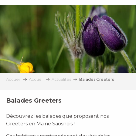
Aller
au
contenu
principal
Accueil
Accueil
Actualités
Balades Greeters
Balades Greeters
Découvrez les balades que proposent nos
Greeters en Maine Saosnois !