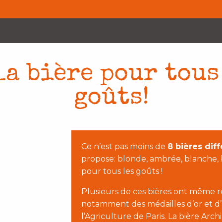
la bière pour tous
goûts!
Ce n’est pas moins de
8 bières dif
propose: blonde, ambrée, blanche, bi
pour tous les goûts !
Plusieurs de ces bières ont même re
notamment des médailles d’or et d
l’Agriculture de Paris. La bière Ar