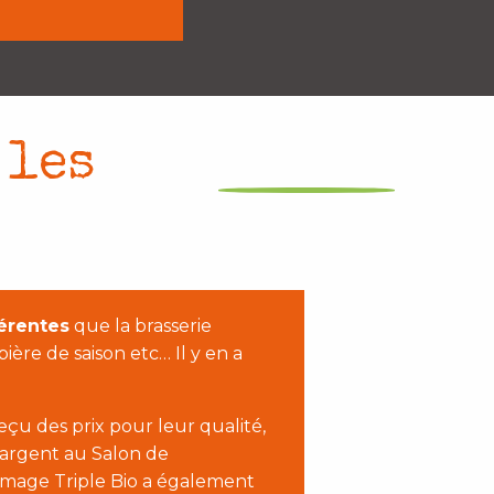
 les
férentes
que la brasserie
ère de saison etc… Il y en a
çu des prix pour leur qualité,
’argent au Salon de
chimage Triple Bio a également