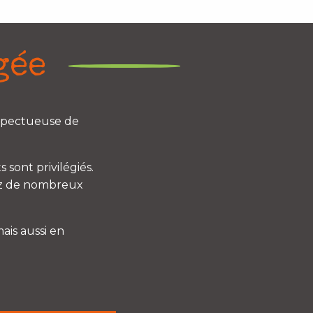
gée
espectueuse de
 sont privilégiés.
hez de nombreux
ais aussi en