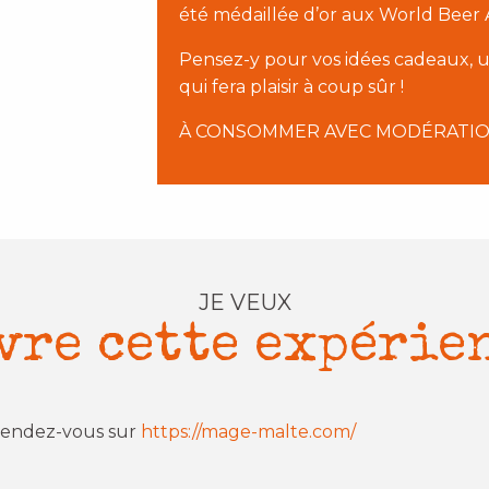
été médaillée d’or aux World Beer 
Pensez-y pour vos idées cadeaux, un
qui fera plaisir à coup sûr !
À CONSOMMER AVEC MODÉRATION
JE VEUX
vre cette expérie
 rendez-vous sur
https://mage-malte.com/