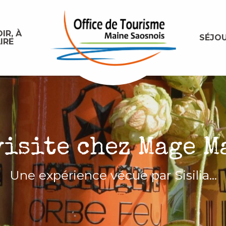
IR, À
SÉJO
IRE
visite chez Mage M
Une expérience vécue par Sisilia...