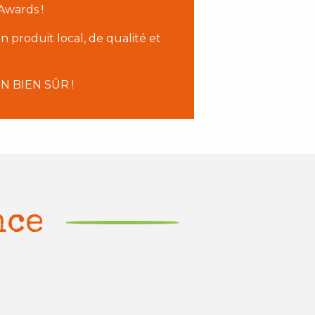
Awards !
 produit local, de qualité et
 BIEN SÛR !
nce