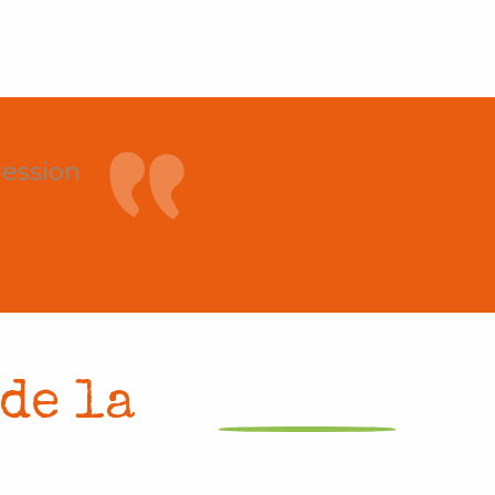
ression
de la