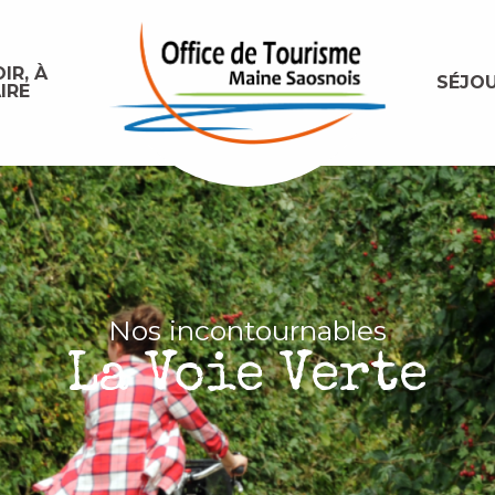
IR, À
SÉJO
IRE
Nos incontournables
La Voie Verte