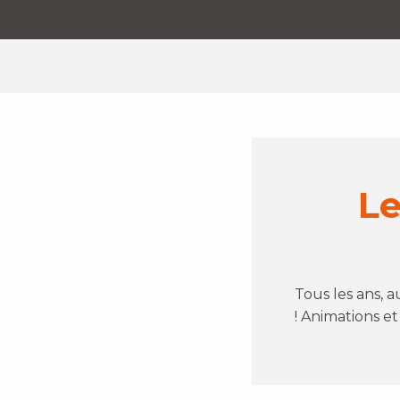
Le
Tous les ans, 
! Animations e