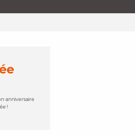
née
on anniversaire
ée !