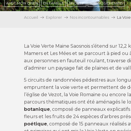
AVEC MON CHIEN
EN FAMILLE
SPORTIF
SUR NOS CHEMINS
Accueil
Explorer
Nos incontournables
La Voie
La Voie Verte Maine Saosnois s’étend sur 12,2
Mamers et Les Mées et se parcourt à
pied ou 
aux personnes en fauteuil roulant, traverse
d’admirer un paysage fait de plaines et de vall
5 circuits de randonnées pédestres aux longueu
empruntent la voie verte et permettent de d
l’église de Vezot, la Voie Romaine ou encore l
parcours thématiques ont été aménagés le long
botanique
, composé de panneaux explicatifs p
fleurs et les fruits de 24 espèces d’arbres prés
poétique
, composé de 15 panneaux réalisés a