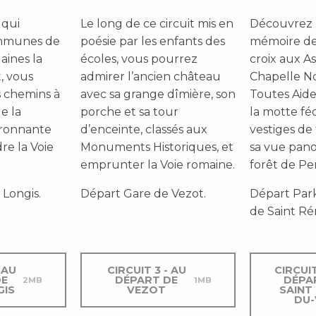
 qui
Le long de ce circuit mis en
Découvrez
ommunes de
poésie par les enfants des
mémoire de s
laines la
écoles
,
vous pourrez
croix aux As
,
vous
admirer l’
ancien château
Chapelle N
s chemins à
avec sa grange dîmière, son
Toutes Aide
e la
porche et sa tour
la motte fé
ronnante
d’enceinte, classés aux
vestiges de 
re la Voie
Monuments Historiques,
et
sa vue pano
emprunter la Voie romaine
.
forêt de Pe
 Longis.
Départ Gare de Vezot.
Départ Park
de Saint R
 AU
CIRCUIT 3 - AU
CIRCUIT
DE
DÉPART DE
DÉPA
2MB
1MB
GIS
VEZOT
SAINT
DU-