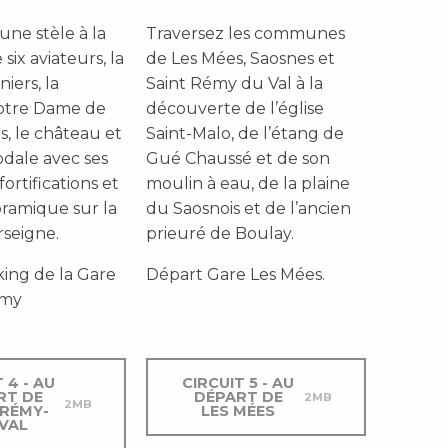
 une
stèle à la
Traversez les communes
ix aviateurs, la
de
Les Mées, Saosnes et
niers, la
Saint Rémy du Val à la
otre Dame de
découverte de l’église
s, le château et
Saint-Malo, de l’étang de
odale avec ses
Gué Chaussé et de son
fortifications
et
moulin à eau, de la plaine
ramique sur la
du Saosnois et de l’ancien
rseigne
.
prieuré de Boulay.
ing de la Gare
Départ Gare Les Mées.
émy
 4 - AU
CIRCUIT 5 - AU
RT DE
DÉPART DE
2MB
2MB
 RÉMY-
LES MÉES
VAL