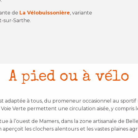
.
riante de
La Vélobuissonière
, variante
t-sur-Sarthe.
x favoris
A pied ou à vélo
est adaptée à tous, du promeneur occasionnel au sportif r
 Voie Verte permettent une circulation aisée, y compris l
situe à l’ouest de Mamers, dans la zone artisanale de B
 aperçoit les clochers alentours et les vastes plaines agr