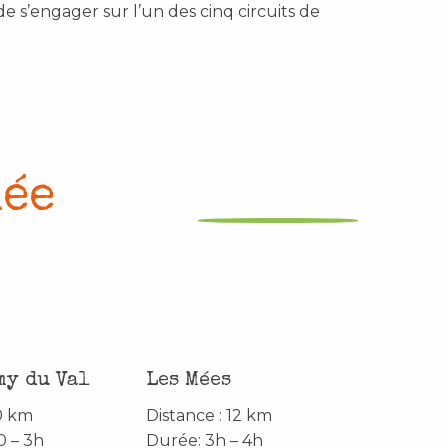
de s’engager sur l’un des cinq circuits de
née
my du Val
Les Mées
10 km
Distance : 12 km
0 – 3h
Durée: 3h – 4h