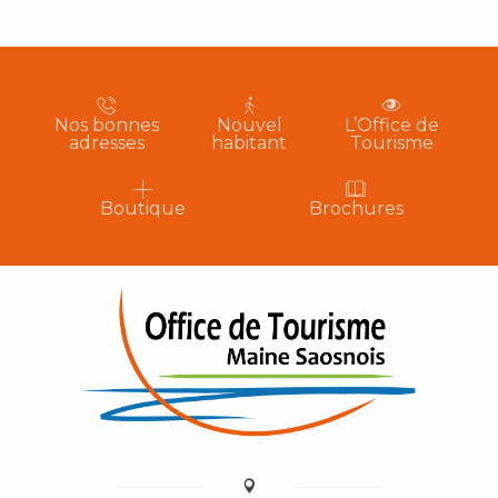
votre disposition son service de billetterie
pour des évènements en Maine Saosnois :
Concerts et spectacles de la Saison...
Nos bonnes
Nouvel
L’Office de
LIRE LA SUITE
adresses
habitant
Tourisme
Boutique
Brochures