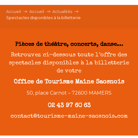
Aller
au
Accueil
Accueil
Actualités
Spectacles disponibles à la billetterie
contenu
principal
Pièces de théâtre, concerts, danse…
Retrouvez ci-dessous toute l’offre des
spectacles disponibles à la billetterie
de votre
Office de Tourisme Maine Saosnois
50, place Carnot – 72600 MAMERS
02 43 97 60 63
contact@tourisme-maine-saosnois.com
Billetterie
Toute l’année, l’Office de Tourisme met à