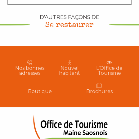
D'AUTRES FAÇONS DE
Se restaurer
Restaurants
Produits locaux – Vente à la ferme
Nos bonnes
Nouvel
L’Office de
adresses
habitant
Tourisme
Boutique
Brochures