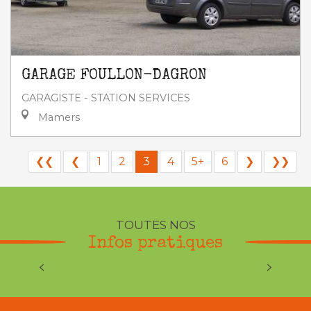
GARAGE FOULLON-DAGRON
GARAGISTE - STATION SERVICES
Mamers
❮❮
❮
1
2
3
4
5+
6
❯
❯❯
TOUTES NOS
Infos pratiques
Météo