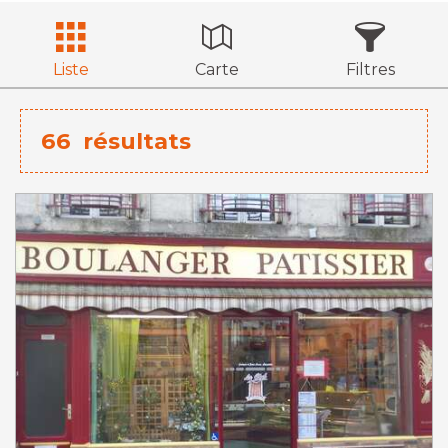
Liste
Carte
Filtres
66
résultats