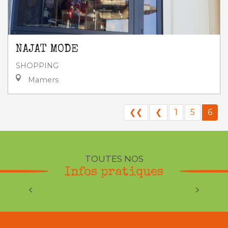
NAJAT MODE
SHOPPING
Mamers
❮❮
❮
1
5
6
TOUTES NOS
Infos pratiques
Météo