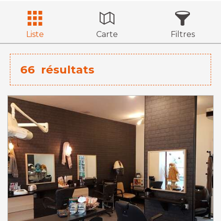
Liste
Carte
Filtres
66
résultats