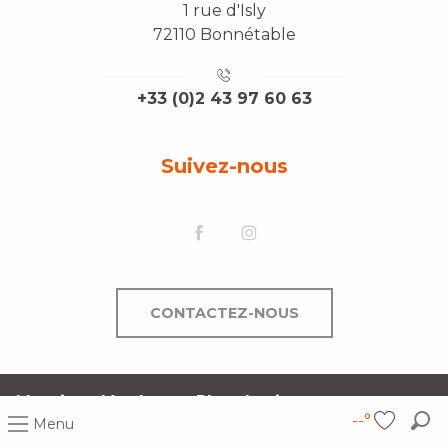
1 rue d'Isly
72110 Bonnétable
+33 (0)2 43 97 60 63
Suivez-nous
CONTACTEZ-NOUS
Mentions légales
Plan du site
--°
Menu
Rec