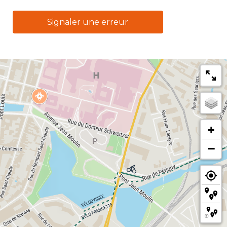
Signaler une erreur
+
−