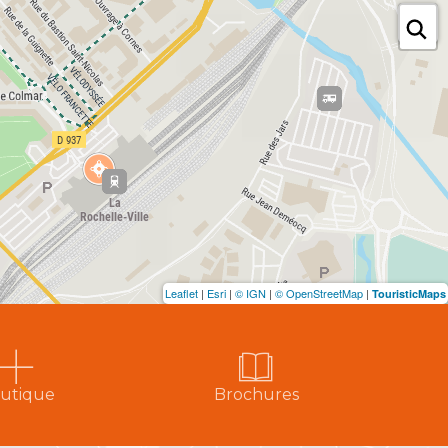
Leaflet
|
Esri
|
© IGN
|
© OpenStreetMap
|
TouristicMaps
utique
Brochures