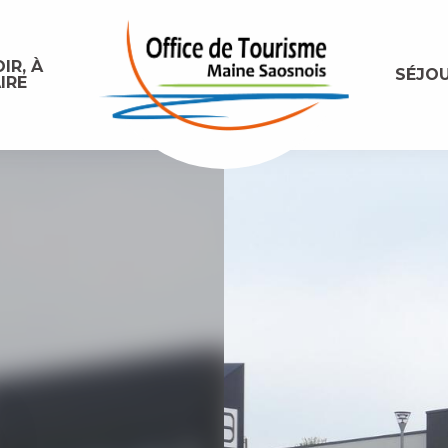
IR, À
SÉJO
IRE