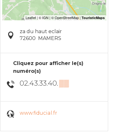
za du haut eclair
72600
MAMERS
Cliquez pour afficher le(s)
numéro(s)
02.43.33.40.
▒▒
www.fiducial.fr