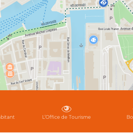
bitant
L’Office de Tourisme
Bo