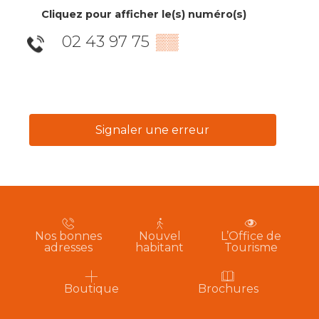
Cliquez pour afficher le(s) numéro(s)
02 43 97 75
▒▒
Signaler une erreur
Nos bonnes
Nouvel
L’Office de
adresses
habitant
Tourisme
Boutique
Brochures