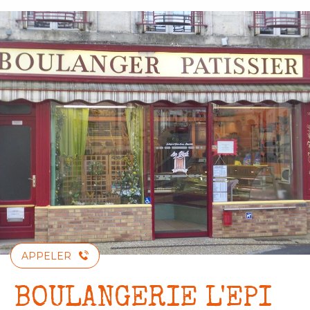
Aller
au
contenu
principal
APPELER
BOULANGERIE L'EPI