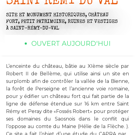
SAINT RÉMY DU VAL
SITE ET MONUMENT HISTORIQUES,
CHÂTEAU
FORT,
PETIT PATRIMOINE,
RUINES ET VESTIGES
À SAINT-RÉMY-DU-VAL
OUVERT AUJOURD'HUI
L’enceinte du château, bâtie au XIème siècle par
Robert II de Bellème, qui utilise ainsi un site en
surplomb afin de contrôler la vallée de la Bienne,
la forêt de Perseigne et l’ancienne voie romaine,
pour y édifier un château fort qui fait partie de la
ligne de défense étendue sur 16 km entre Saint
Rémy et Peray dite «Fossés Robert» pour protéger
ses domaines du Saosnois dans le conflit qui
l’oppose au comte du Maine (Hélie de la Flèche. ).
Ce site a fait l’objet d’une étude du CAPRA par...