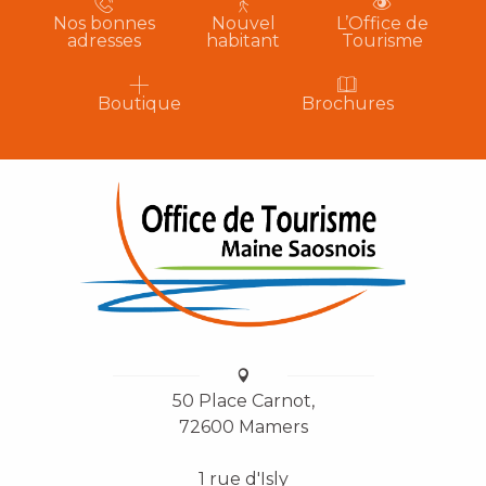
Nos bonnes
Nouvel
L’Office de
adresses
habitant
Tourisme
Boutique
Brochures
50 Place Carnot,
72600 Mamers
1 rue d'Isly