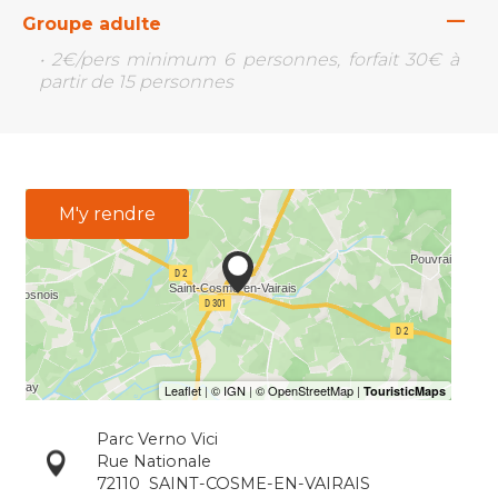
—
Groupe adulte
• 2€/pers minimum 6 personnes, forfait 30€ à
partir de 15 personnes
M'y rendre
Parc Verno Vici
Rue Nationale
72110
SAINT-COSME-EN-VAIRAIS