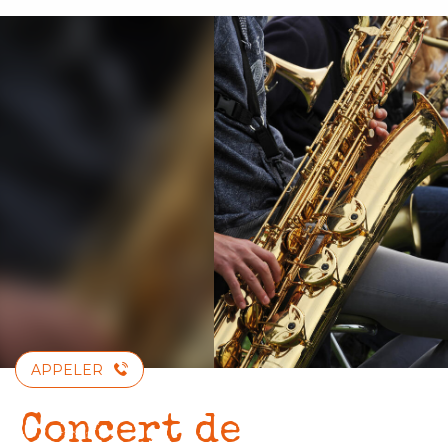
Aller
au
contenu
principal
APPELER
Concert de