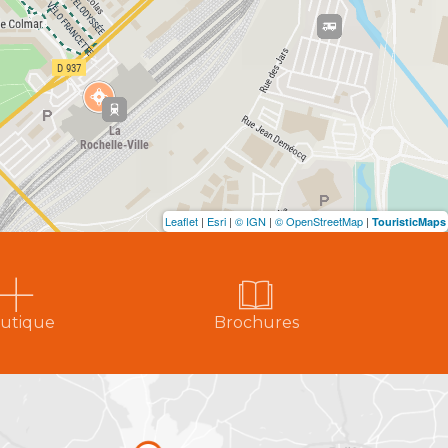
Leaflet
|
Esri
|
© IGN
|
© OpenStreetMap
|
TouristicMaps
utique
Brochures