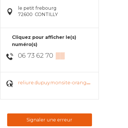
le petit frebourg
72600
CONTILLY
Cliquez pour afficher le(s)
numéro(s)
06 73 62 70
▒▒
reliure.dupuy.monsite-orange.fr
Signaler une erreur