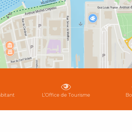
bitant
L’Office de Tourisme
Bo