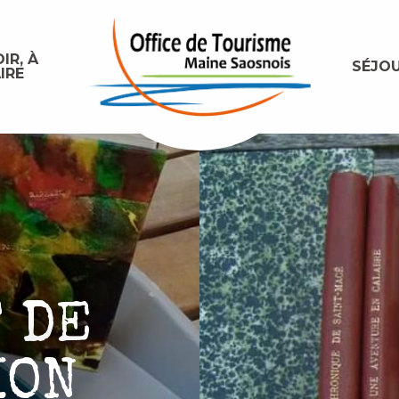
IR, À
SÉJO
IRE
 DE
ION