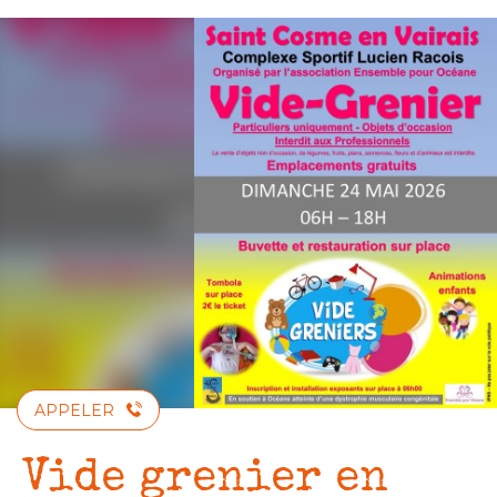
Aller
au
contenu
principal
APPELER
Vide grenier en