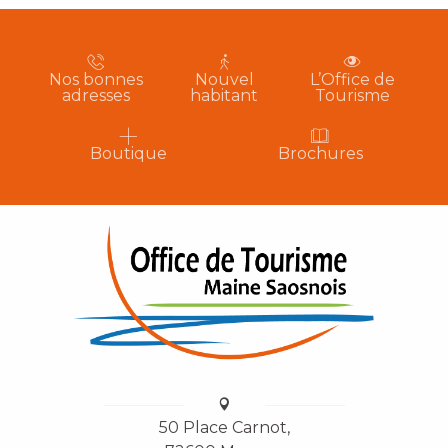
Nos bonnes
Nouvel
L’Office de
adresses
habitant
Tourisme
Boutique
Brochures
50 Place Carnot,