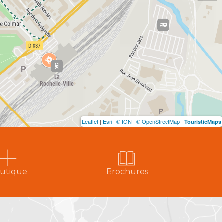
Leaflet
|
Esri
|
© IGN
|
© OpenStreetMap
|
TouristicMaps
utique
Brochures