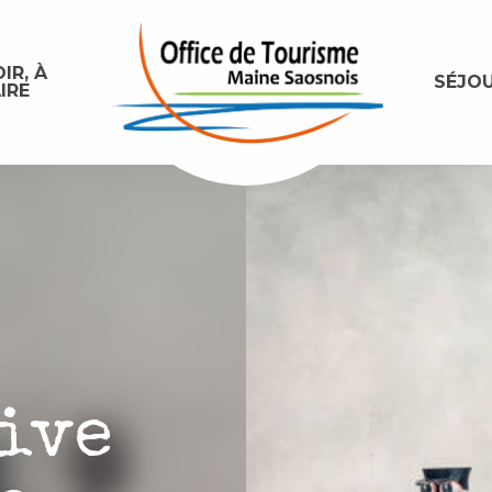
IR, À
SÉJO
IRE
ive