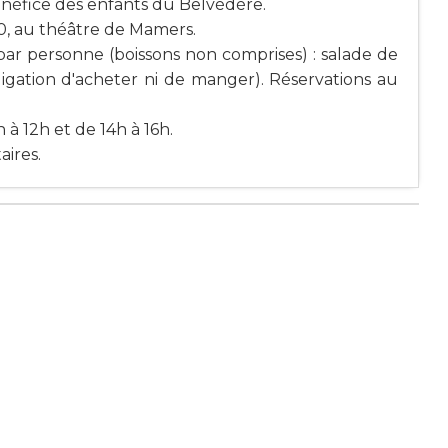
bénéfice des enfants du Belvédère.
0, au théâtre de Mamers.
ar personne (boissons non comprises) : salade de
obligation d'acheter ni de manger). Réservations au
 à 12h et de 14h à 16h.
aires.