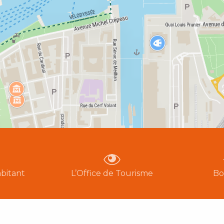
bitant
L’Office de Tourisme
Bo