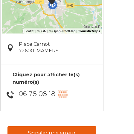
Place Carnot
72600
MAMERS
Cliquez pour afficher le(s)
numéro(s)
06 78 08 18
▒▒
Signaler une erreur