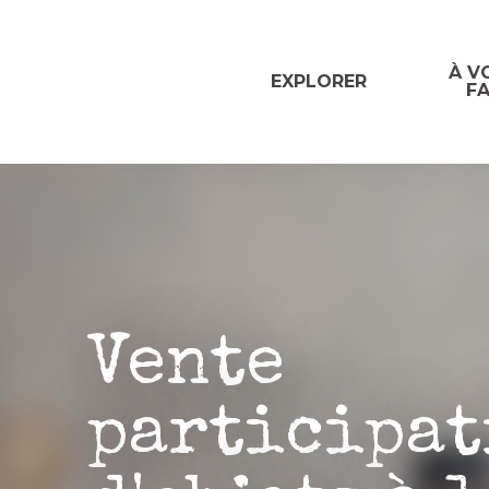
Aller
au
contenu
À VO
EXPLORER
FA
principal
Vente
participat