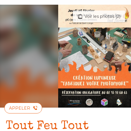
Aller
au
Voir les photos (2)
contenu
principal
APPELER
Tout Feu Tout