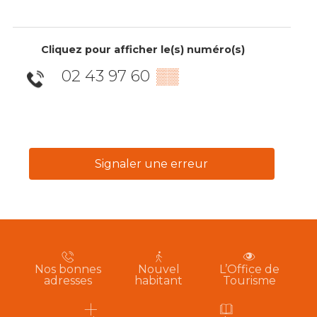
Cliquez pour afficher le(s) numéro(s)
02 43 97 60
▒▒
Signaler une erreur
Nos bonnes
Nouvel
L’Office de
adresses
habitant
Tourisme