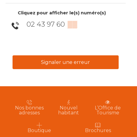
Cliquez pour afficher le(s) numéro(s)
02 43 97 60
▒▒
Signaler une erreur
Nos bonnes
Nouvel
L’Office de
adresses
habitant
Tourisme
Boutique
Brochures