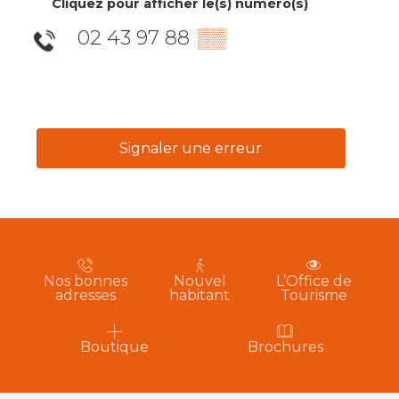
Cliquez pour afficher le(s) numéro(s)
02 43 97 88
▒▒
Signaler une erreur
Nos bonnes
Nouvel
L’Office de
adresses
habitant
Tourisme
Boutique
Brochures