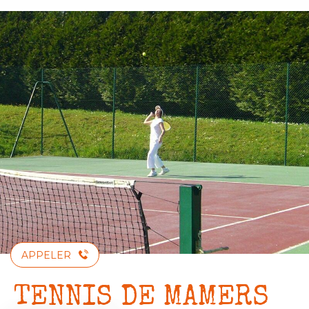
Aller
au
contenu
principal
APPELER
TENNIS DE MAMERS