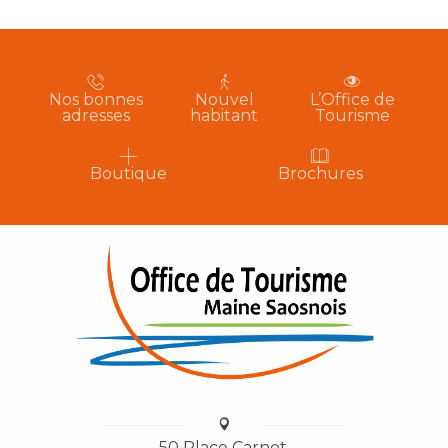
Nos bonnes
Nouvel
L’Office de
adresses
habitant
Tourisme
Boutique
Brochures
50 Place Carnot,