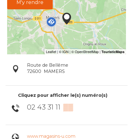
M'y rendre
Route de Bellême
72600
MAMERS
Cliquez pour afficher le(s) numéro(s)
02 43 31 11
▒▒
www.magasins-u.com