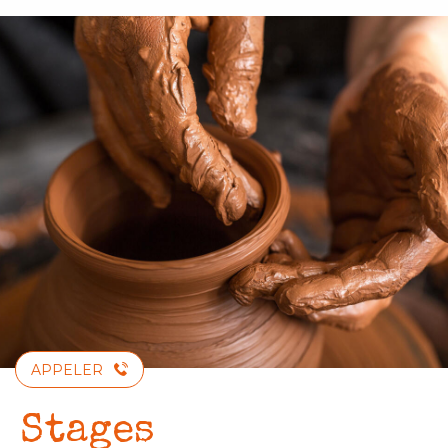
Aller
au
contenu
principal
APPELER
Stages