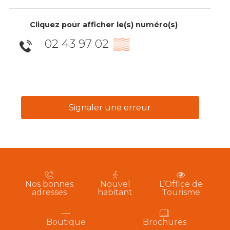
Cliquez pour afficher le(s) numéro(s)
02 43 97 02
▒▒
Signaler une erreur
Nos bonnes
Nouvel
L’Office de
adresses
habitant
Tourisme
Boutique
Brochures