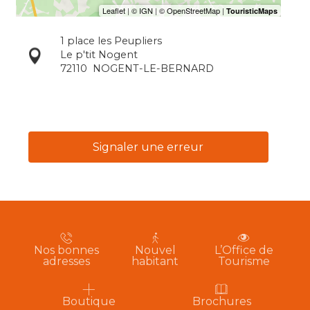
1 place les Peupliers
Le p'tit Nogent
72110
NOGENT-LE-BERNARD
Signaler une erreur
Nos bonnes
Nouvel
L’Office de
adresses
habitant
Tourisme
Boutique
Brochures