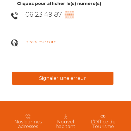
Cliquez pour afficher le(s) numéro(s)
06 23 49 87
▒▒
beadanse.com
Signaler une erreur
Nos bonnes
Nouvel
L’Office de
adresses
habitant
Tourisme