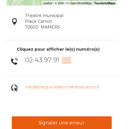
Théatre municipal
Place Carnot
72600
MAMERS
Cliquez pour afficher le(s) numéro(s)
02 43 97 91
▒▒
mediatheque-lelien.mainesaosnois.fr
Signaler une erreur