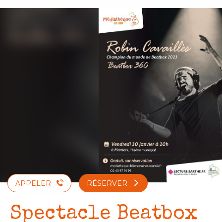
Aller
au
contenu
principal
APPELER
RÉSERVER
Spectacle Beatbox