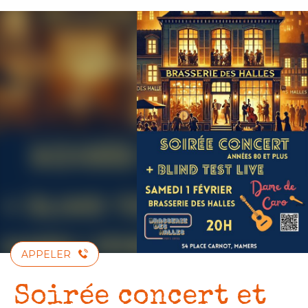
Aller
au
contenu
principal
APPELER
Soirée concert et