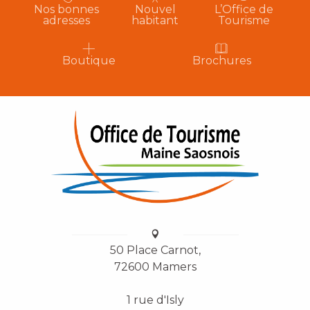
Nos bonnes
Nouvel
L’Office de
adresses
habitant
Tourisme
Boutique
Brochures
50 Place Carnot,
72600 Mamers
1 rue d'Isly