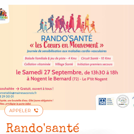
Aller
au
contenu
principal
APPELER
Rando'santé