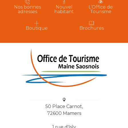
Nos bonnes
Nouvel
L’Office de
adresses
habitant
Tourisme
Boutique
Brochures
50 Place Carnot,
72600 Mamers
1 rue d'Isly