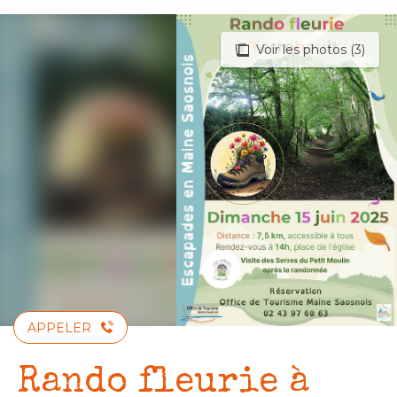
Aller
au
Voir les photos (3)
contenu
principal
APPELER
Rando fleurie à