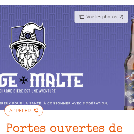
Aller
au
Voir les photos (2)
contenu
principal
APPELER
Portes ouvertes de