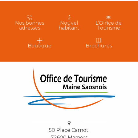
Nos bonnes
Nouvel
L’Office de
adresses
habitant
Tourisme
Boutique
Brochures
50 Place Carnot,
72600 Mamers