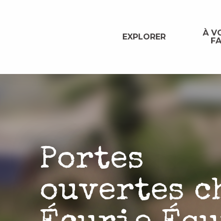
Aller
au
contenu
À VO
EXPLORER
FA
principal
Portes
ouvertes c