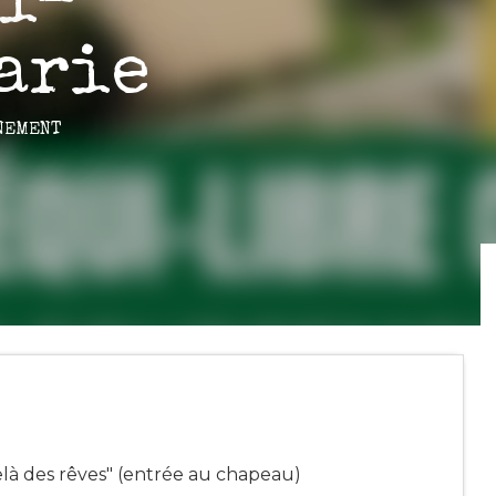
i-
arie
NEMENT
delà des rêves" (entrée au chapeau)