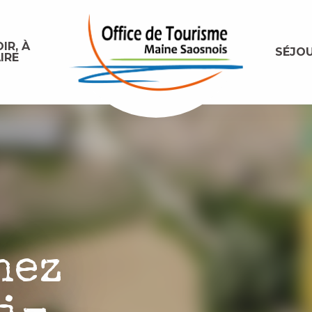
IR, À
SÉJO
IRE
hez