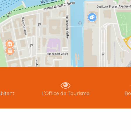
bitant
L’Office de Tourisme
Bo