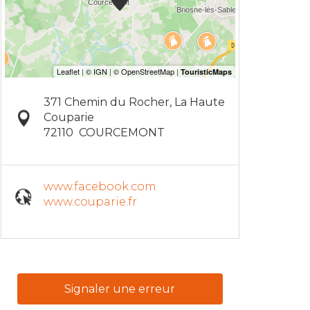
371 Chemin du Rocher, La Haute
Couparie
72110
COURCEMONT
www.facebook.com
www.couparie.fr
Signaler une erreur