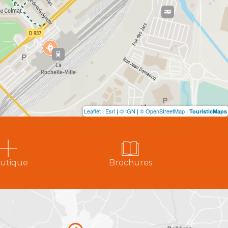
Leaflet
|
Esri
|
© IGN
|
© OpenStreetMap
|
TouristicMaps
utique
Brochures