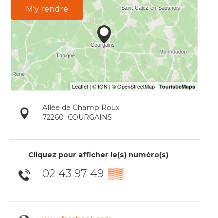
M'y rendre
Allée de Champ Roux
72260
COURGAINS
Cliquez pour afficher le(s) numéro(s)
02 43 97 49
▒▒