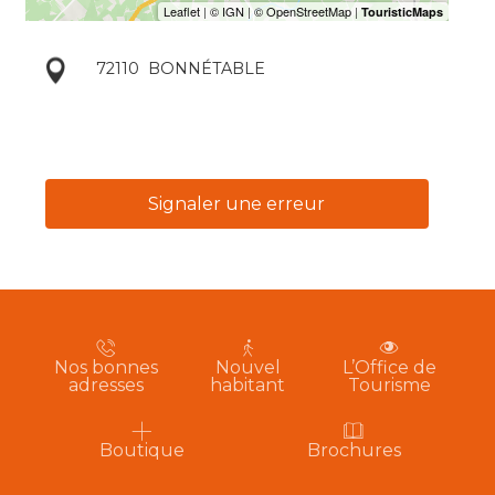
72110
BONNÉTABLE
Signaler une erreur
Nos bonnes
Nouvel
L’Office de
adresses
habitant
Tourisme
Boutique
Brochures