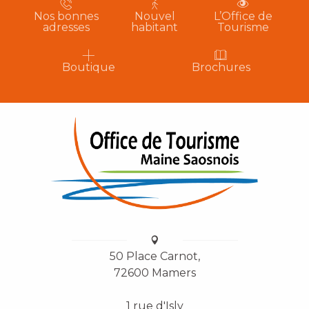
Nos bonnes
Nouvel
L’Office de
adresses
habitant
Tourisme
Boutique
Brochures
50 Place Carnot,
72600 Mamers
1 rue d'Isly