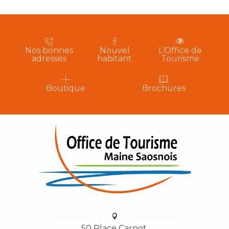
Nos bonnes
Nouvel
L’Office de
adresses
habitant
Tourisme
Boutique
Brochures
50 Place Carnot,