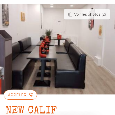
Aller
au
Voir les photos (2)
contenu
principal
APPELER
NEW CALIF