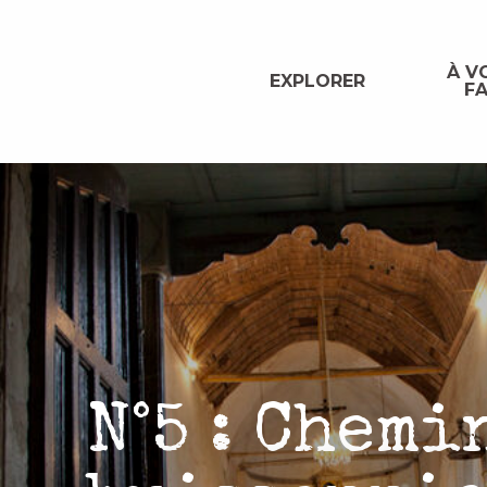
Aller
au
contenu
À VO
EXPLORER
FA
principal
N°5 : Chemi