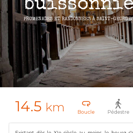
buissonnie
PROMENADES ET RANDONNÉES
À SAINT-GEORGE
14.5
km
Boucle
Pédestre
Existant dès le XIe siècle au moins, le bourg s