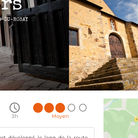
rs
S-DU-ROSAY
3h
Moyen
'est développé le long de la route