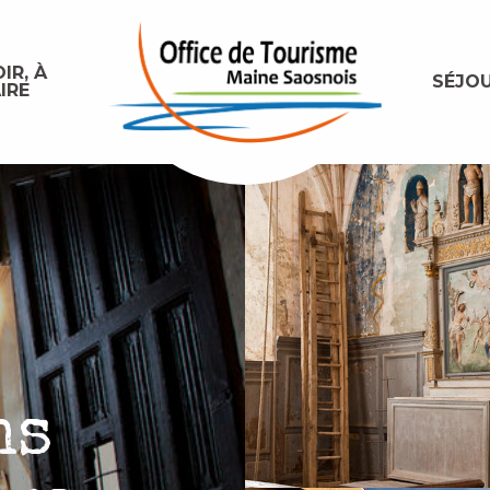
IR, À
SÉJO
IRE
ns